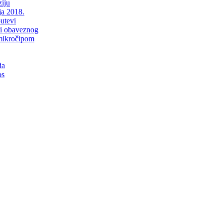
iju
ja 2018.
putevi
li obaveznog
mikročipom
da
os