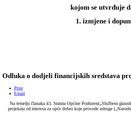
kojom se utvrđuje da
1. izmjene i dopu
Odluka o dodjeli financijskih sredstava p
Print
Email
Na temelju članaka 43. Statuta Općine Podturen(„Službeni glasnik
projekata od interesa za opće dobro koje provode udruge („Narodne