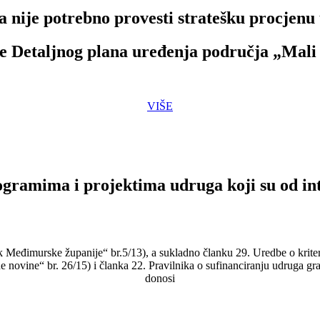
 nije potrebno provesti stratešku procjenu 
ne Detaljnog plana uređenja područja „Mali
VIŠE
rogramima i projektima udruga koji su od in
 Međimurske županije“ br.5/13), a sukladno članku 29. Uredbe o kriteri
 novine“ br. 26/15) i članka 22. Pravilnika o sufinanciranju udruga g
donosi