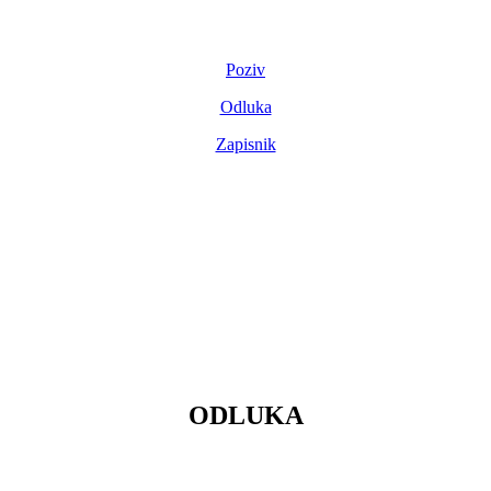
Poziv
Odluka
Zapisnik
ODLUKA