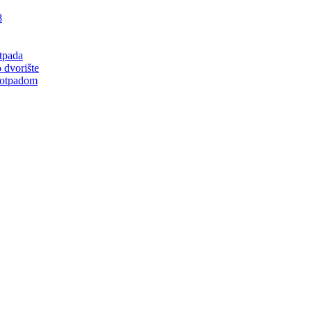
8
tpada
 dvorište
 otpadom