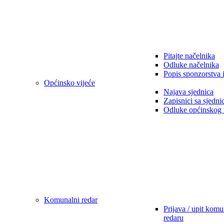
Pitajte načelnika
Odluke načelnika
Popis sponzorstva 
Općinsko vijeće
Najava sjednica
Zapisnici sa sjedni
Odluke općinskog 
Komunalni redar
Prijava / upit kom
redaru