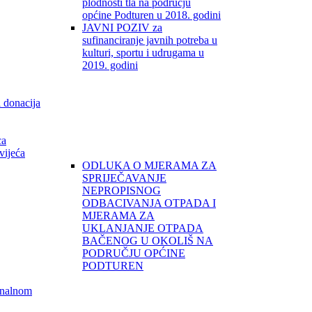
plodnosti tla na području
općine Podturen u 2018. godini
JAVNI POZIV za
sufinanciranje javnih potreba u
kulturi, sportu i udrugama u
2019. godini
i donacija
ca
vijeća
ODLUKA O MJERAMA ZA
SPRIJEČAVANJE
NEPROPISNOG
ODBACIVANJA OTPADA I
MJERAMA ZA
UKLANJANJE OTPADA
BAČENOG U OKOLIŠ NA
PODRUČJU OPĆINE
PODTUREN
unalnom