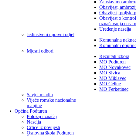
Zaustavimo ambroz
Obavijest, ambrozi
Obavijest, poljski 
Obavijest o kontro
označavanja pasa 
Uređenje naselja
Jedinstveni upravni odjel
Komunalna nakna
Komunalni doprin
Mjesni odbori
Rezultati izbora
MO Podturen
MO Novakovec
MO Sivica
MO Miklavec
MO Celine
MO Ferketinec
Savjet mladih
Vijeće romske nacionalne
manjine
Općina Podturen
Položaj i značaj
Naselja
Crtice iz povijesti
Osnovna škola Podturen