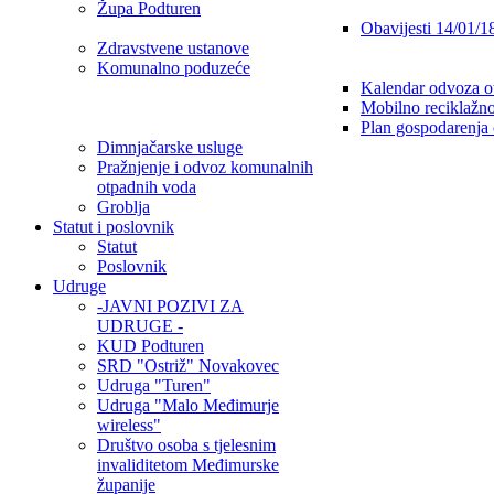
Župa Podturen
Obavijesti 14/01/1
Zdravstvene ustanove
Komunalno poduzeće
Kalendar odvoza o
Mobilno reciklažno
Plan gospodarenja
Dimnjačarske usluge
Pražnjenje i odvoz komunalnih
otpadnih voda
Groblja
Statut i poslovnik
Statut
Poslovnik
Udruge
-JAVNI POZIVI ZA
UDRUGE -
KUD Podturen
SRD "Ostriž" Novakovec
Udruga "Turen"
Udruga "Malo Međimurje
wireless"
Društvo osoba s tjelesnim
invaliditetom Međimurske
županije