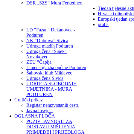
DSR „SZS“ Mura Ferketinec
Tjedan tjelesne akt
Hrvatski olimpijsk
Europski tjedan sp
proba
LD "Fazan" Dekanovec -
Podturen
NK “Dubrava” Sivica
Udruga mladih Podturen
Udruga žena "Šipek"
Novakovec
ZEU "Čaplja"
Limena glazba općine Podturen
Šahovski klub Miklavec
Udruga žena Sivica
UDRUGA SLOBODNIH
UMJETNIKA - MURA
PODTUREN
Grafički prikaz
Registar nerazvrstanih cesta
Javna rasvjeta
OGLASNA PLOČA
POZIV JAVNOSTI ZA
DOSTAVU MIŠLJENJA,
PRIMJEDBI I PRIJEDLOGA