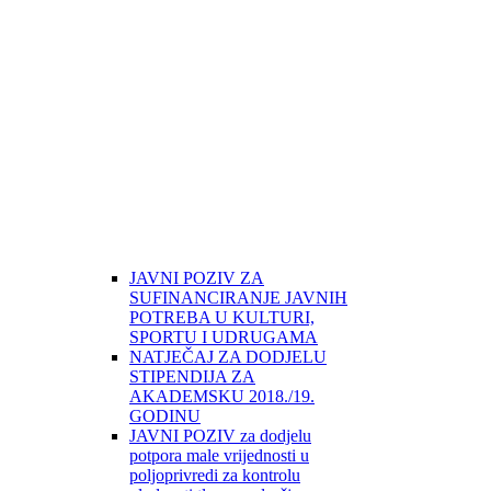
JAVNI POZIV ZA
SUFINANCIRANJE JAVNIH
POTREBA U KULTURI,
SPORTU I UDRUGAMA
NATJEČAJ ZA DODJELU
STIPENDIJA ZA
AKADEMSKU 2018./19.
GODINU
JAVNI POZIV za dodjelu
potpora male vrijednosti u
poljoprivredi za kontrolu