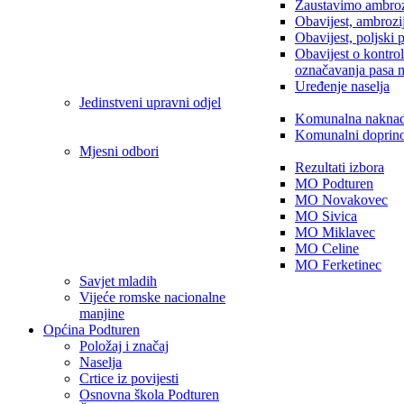
Zaustavimo ambroz
Obavijest, ambrozi
Obavijest, poljski 
Obavijest o kontro
označavanja pasa 
Uređenje naselja
Jedinstveni upravni odjel
Komunalna nakna
Komunalni doprin
Mjesni odbori
Rezultati izbora
MO Podturen
MO Novakovec
MO Sivica
MO Miklavec
MO Celine
MO Ferketinec
Savjet mladih
Vijeće romske nacionalne
manjine
Općina Podturen
Položaj i značaj
Naselja
Crtice iz povijesti
Osnovna škola Podturen