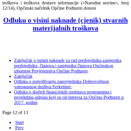
troškova i troškova dostave informacije (»Narodne novine«, broj
12/14), Općinski načelnik Općine Podturen donosi
Odluku o visini naknade (cjenik) stvarnih
materijalnih troškova
Zaključak o isplati naknade za rad predsjednika,zamjenika
predsjednika, članova i zamjenika članova Općinskog
izbornog Povjerenstva Općine Podturen
Zaključak
Odluka o potvrđivanju zapovjednika Dobrovoljnog
vatrogasnog društva Ferketinec
Odluka o dodjeli financijskih sredstava programima i
projektima udruga koji su od interesa za Općinu Podturen u
2017. godini
Page 12 of 13
Start
Prev