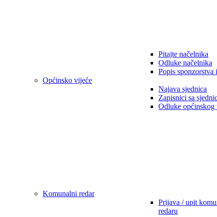
Pitajte načelnika
Odluke načelnika
Popis sponzorstva 
Općinsko vijeće
Najava sjednica
Zapisnici sa sjedni
Odluke općinskog 
Komunalni redar
Prijava / upit kom
redaru