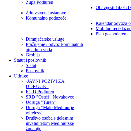
Župa Podturen
Obavijesti 14/01/1
Zdravstvene ustanove
Komunalno poduzeće
Kalendar odvoza o
Mobilno reciklažno
Plan gospodarenja
Dimnjačarske usluge
Pražnjenje i odvoz komunalnih
otpadnih voda
Groblja
Statut i poslovnik
Statut
Poslovnik
Udruge
-JAVNI POZIVI ZA
UDRUGE -
KUD Podturen
SRD "Ostriž" Novakovec
Udruga "Turen"
Udruga "Malo Međimurje
wireless"
Društvo osoba s tjelesnim
invaliditetom Međimurske
županije