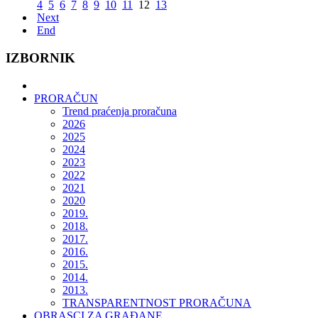
4
5
6
7
8
9
10
11
12
13
Next
End
IZBORNIK
PRORAČUN
Trend praćenja proračuna
2026
2025
2024
2023
2022
2021
2020
2019.
2018.
2017.
2016.
2015.
2014.
2013.
TRANSPARENTNOST PRORAČUNA
OBRASCI ZA GRAĐANE