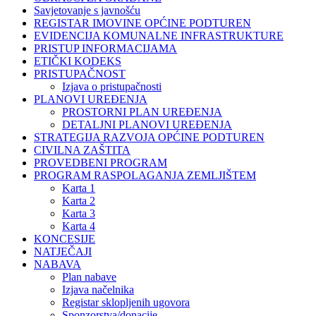
Savjetovanje s javnošću
REGISTAR IMOVINE OPĆINE PODTUREN
EVIDENCIJA KOMUNALNE INFRASTRUKTURE
PRISTUP INFORMACIJAMA
ETIČKI KODEKS
PRISTUPAČNOST
Izjava o pristupačnosti
PLANOVI UREĐENJA
PROSTORNI PLAN UREĐENJA
DETALJNI PLANOVI UREĐENJA
STRATEGIJA RAZVOJA OPĆINE PODTUREN
CIVILNA ZAŠTITA
PROVEDBENI PROGRAM
PROGRAM RASPOLAGANJA ZEMLJIŠTEM
Karta 1
Karta 2
Karta 3
Karta 4
KONCESIJE
NATJEČAJI
NABAVA
Plan nabave
Izjava načelnika
Registar sklopljenih ugovora
Sponzorstva/donacije