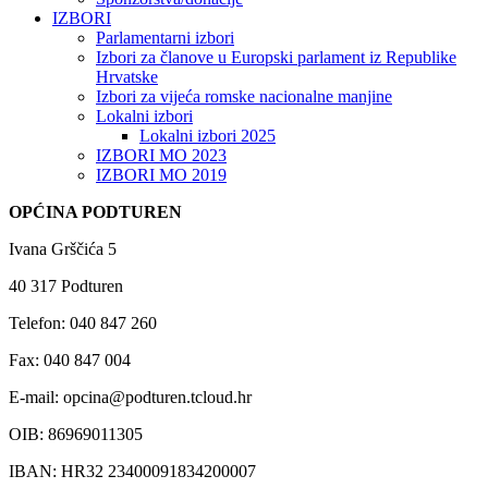
IZBORI
Parlamentarni izbori
Izbori za članove u Europski parlament iz Republike
Hrvatske
Izbori za vijeća romske nacionalne manjine
Lokalni izbori
Lokalni izbori 2025
IZBORI MO 2023
IZBORI MO 2019
OPĆINA PODTUREN
Ivana Grščića 5
40 317 Podturen
Telefon: 040 847 260
Fax: 040 847 004
E-mail: opcina@podturen.tcloud.hr
OIB: 86969011305
IBAN: HR32 23400091834200007