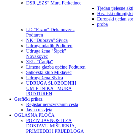
DSR „SZS“ Mura Ferketinec
Tjedan tjelesne akt
Hrvatski olimpijsk
Europski tjedan sp
proba
LD "Fazan" Dekanovec -
Podturen
NK “Dubrava” Sivica
Udruga mladih Podturen
Udruga žena "Šipek"
Novakovec
ZEU "Čaplja"
Limena glazba općine Podturen
Šahovski klub Miklavec
Udruga žena Sivica
UDRUGA SLOBODNIH
UMJETNIKA - MURA
PODTUREN
Grafički prikaz
Registar nerazvrstanih cesta
Javna rasvjeta
OGLASNA PLOČA
POZIV JAVNOSTI ZA
DOSTAVU MIŠLJENJA,
PRIMJEDBI I PRIJEDLOGA