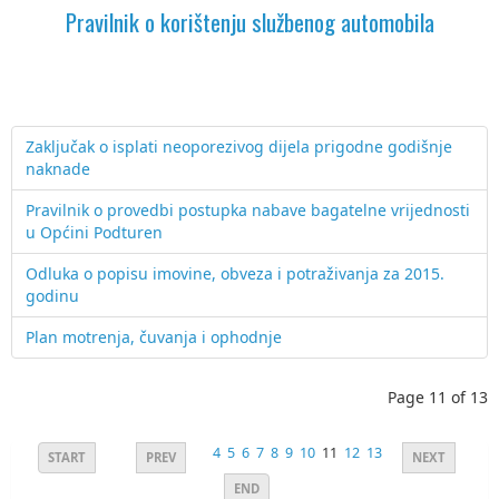
Pravilnik o korištenju službenog automobila
Zaključak o isplati neoporezivog dijela prigodne godišnje
naknade
Pravilnik o provedbi postupka nabave bagatelne vrijednosti
u Općini Podturen
Odluka o popisu imovine, obveza i potraživanja za 2015.
godinu
Plan motrenja, čuvanja i ophodnje
Page 11 of 13
4
5
6
7
8
9
10
11
12
13
START
PREV
NEXT
END